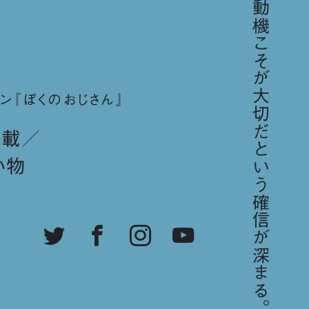
「歳をとればとるほど、動機こそが大切だという確信が深まる。／スティーブ・ジョブズ」
ン『ぼくのおじさん』
連載
い物