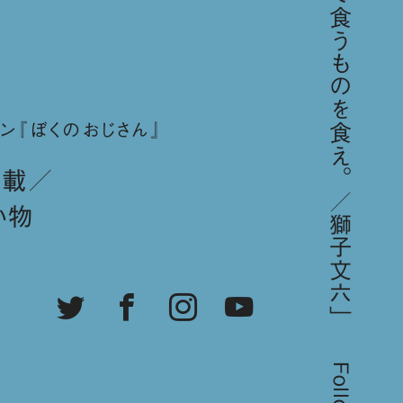
「要するに、その土地で食うものを食え。／獅子文六」
ン『ぼくのおじさん』
連載
い物