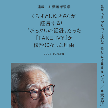
「人間、金があるからって決して幸せとは言えないよ。／車寅次郎」
連載／お洒落考現学
くろすとしゆきさんが
証言する！
〝がっかりの記録〟だった
『TAKE IVY』が
伝説になった理由
2023.10.6.Fri