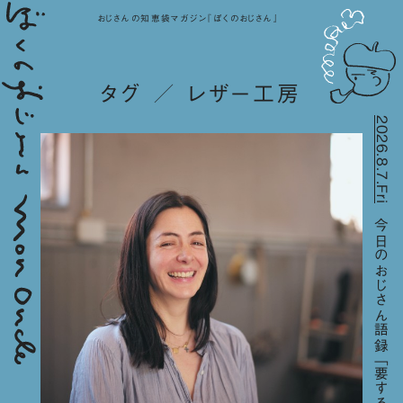
おじさんの知恵袋マガジン『ぼくのおじさん』
タグ ／ レザー工房
2026.8.7.Fri
今日のおじさん語録