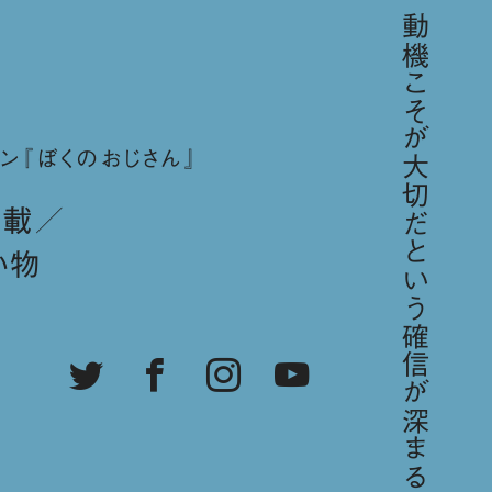
「歳をとればとるほど、動機こそが大切だという確信が深まる。／スティーブ・ジョブズ」
ン『ぼくのおじさん』
連載
い物