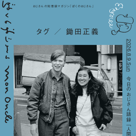
おじさんの知恵袋マガジン『ぼくのおじさん』
タグ ／ 鋤田正義
2026.8.9.Sun
今日のおじさん語録