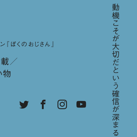
「歳をとればとるほど、動機こそが大切だという確信が深まる。／スティーブ・ジョブズ」
ン『ぼくのおじさん』
連載
い物