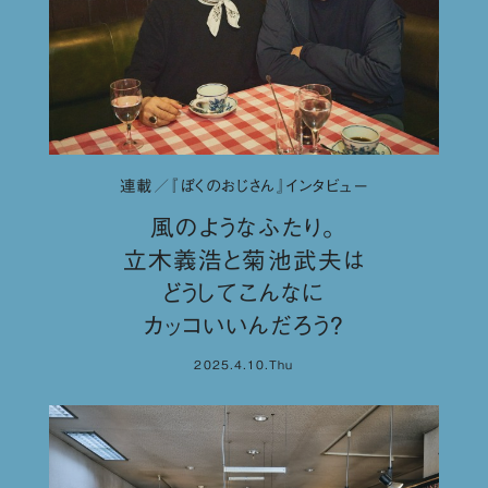
連載／『ぼくのおじさん』インタビュー
風のようなふたり。
立木義浩と菊池武夫は
どうしてこんなに
カッコいいんだろう？
2025.4.10.Thu