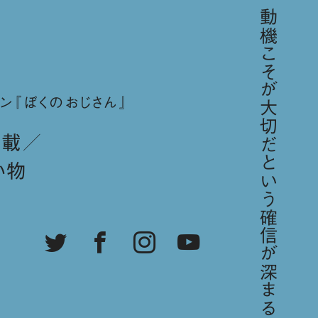
「歳をとればとるほど、動機こそが大切だという確信が深まる。／スティーブ・ジョブズ」
ン『ぼくのおじさん』
連載
い物