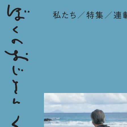
私たち
特集
連