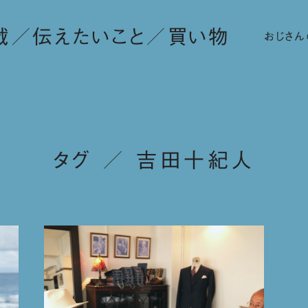
載
伝えたいこと
買い物
おじさん
タグ ／ 吉田十紀人