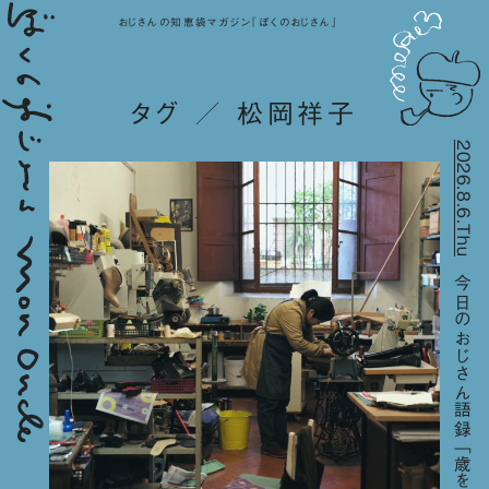
おじさんの知恵袋マガジン『ぼくのおじさん』
タグ ／ 松岡祥子
2026.8.6.Thu
今日のおじさん語録