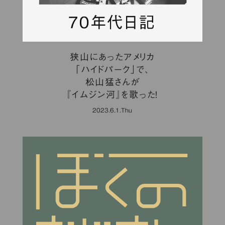
狭山にあったアメリカ
「ハイドパーク」で、
松山猛さんが
『イムジン河』を歌った！
2023.6.1.Thu