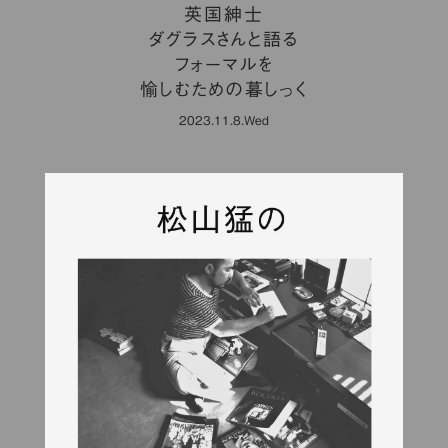
英国紳士
ダグラスさんと語る
フォーマルを
愉しむための暮しっく
2023.11.8.Wed