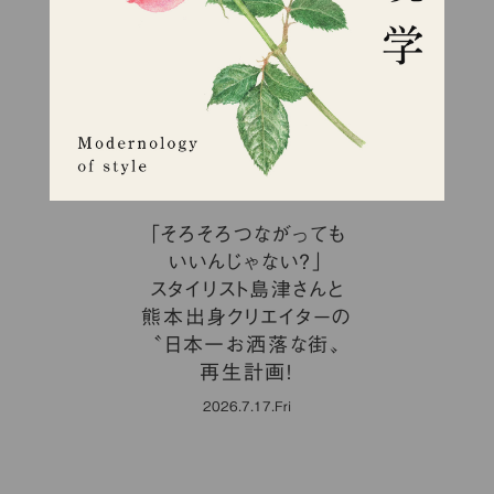
「そろそろつながっても
いいんじゃない？」
スタイリスト島津さんと
熊本出身クリエイターの
〝日本一お洒落な街〟
再生計画！
2026.7.17.Fri