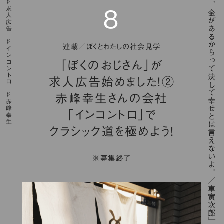
「人間、金があるからって決して幸せとは言えないよ。／車寅次郎」
求人広告
８
連載／ぼくとわたしの社会見学
インコントロ
「ぼくのおじさん」が
求人広告始めました！②
赤峰幸生さんの会社
赤峰幸生
「インコントロ」で
クラシック道を極めよう！
※募集終了