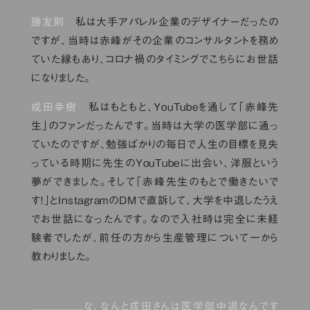
勝友則
私は大手アパレル企業のデザイナーだったの
ですが、当時は赤峰がその企業のコンサルタントを務め
ていた縁もあり、コロナ禍のタイミングでこちらにお世話
になりました。
成田幸樹
私はもともと、YouTubeを通して「赤峰先
生」のファンだったんです。当時は大学の医学部に通っ
ていたのですが、勉強ばかりの毎日で人生の目標を見失
っている時期に先生のYouTubeに出会い、洋服という
夢ができました。そして「赤峰先生のもとで働きたいで
す！」とInstagramのDMで直訴して、大学を中退したうえ
でお世話になったんです。なので入社時は完全に未経
験者でしたが、前任の方から生産管理について一から
教わりました。
な、なんと成田さんは医学部中退なんです