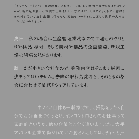
「インコントロ」での仕事の模様。いわゆるアパレル企業的な華やかさはありませ
んが、地に足の着いた環境で仕事をしたい方にはぴったりです。ときには赤峰さ
んの付き添いで海外出張に行ったり、素敵なパーティに出席して業界の大物た
ちとも知り合えることも！
成田
私の場合は生産管理業務なので工場とのやりと
りや検品・検寸、そして素材や製品の企画開発、新規工
場の開拓などがあります。
勝
ただ小さい会社なので、業務内容はそこまで厳密に
決まってはいません。赤峰の取材対応など、そのときの都
合に合わせて業務をシェアしています。
オフィス自体も一軒家ですし、掃除をしたり自
分でお弁当をつくったり、インコントロさんのお仕事って
家庭的というか、他の企業とは全く違いますよね。大手
アパレル企業で働かれていた勝さんとしては、ちょっと戸