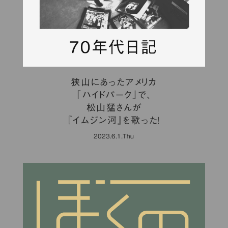
狭山にあったアメリカ
「ハイドパーク」で、
松山猛さんが
『イムジン河』を歌った！
2023.6.1.Thu