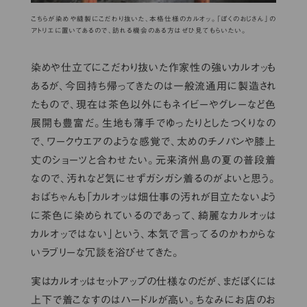
こちらが染めや縫製にこだわり抜いた、本格仕様のカルオッ。「ぼくのおじさん」の
アトリエに置いてあるので、訪れる機会のある方はぜひ見てもらいたい。
染めや仕立てにこだわり抜いた作家性の強いカルオッも
あるが、今回持ち帰ってきたのは一般流通用に製造され
たもので、現在は茶色以外にもネイビーやグレーなど色
展開も豊富だ。生地も薄手でゆったりとしたつくりなの
で、ワークウエアのような感覚で、太めのチノパンや膝上
丈のショーツと合わせたい。元来済州島の夏の普段着
なので、汚れなど気にせずガシガシ着るのがよいと思う。
おばちゃんも「カルオッは畑仕事の汚れが目立たないよう
に茶色に染められているのであって、綺麗なカルオッは
カルオッではない」という、本気で言ってるのかわからな
いラブリーな冗談を浴びせてきた。
実はカルオッはセットアップの仕様なのだが、まだぼくには
上下で着こなすのはハードルが高い。ちなみにお店のお