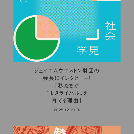
ジェイエムウエストン財団の
会長にインタビュー！
「私たちが
〝よきライバル〟を
育てる理由」
2025.12.19.Fri