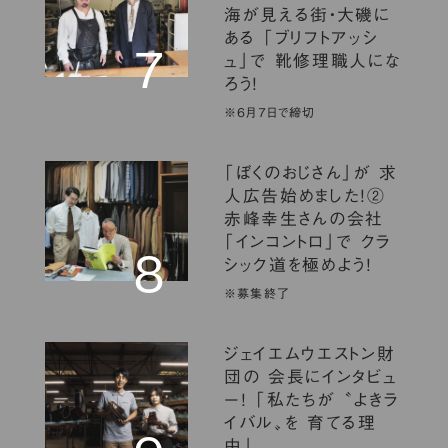
海が見える街・大磯に
ある 「ブリフトアッシ
7
ュ」で 靴修理職人にな
ろう！
※６月７日で締切
「ぼくのおじさん」が 求
人広告始めました！②
赤峰幸生さんの会社
「インコントロ」で クラ
８
シック道を極めよう！
※募集終了
ジェイエムウエストン財
団の 会長にインタビュ
ー！ 「私たちが 〝よきラ
イバル〟を 育てる理
由」