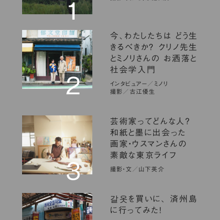
1
今、わたしたちは どう生
きるべきか？ クリノ先生
とミノリさんの お洒落と
社会学入門
2
インタビュアー／ミノリ
撮影／古江優生
芸術家ってどんな人？
和紙と墨に出会った
画家・ウスマンさんの
素敵な東京ライフ
3
撮影・文／山下英介
갈옷を買いに、 済州島
に行ってみた！