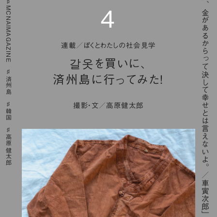
「人間、金があるからって決して幸せとは言えないよ。／車寅次郎」
MCNAIMAGAZINE
４
連載／ぼくとわたしの社会見学
갈옷を買いに、
済州島に行ってみた！
済州島
撮影・文／高原健太郎
韓国
高原健太郎