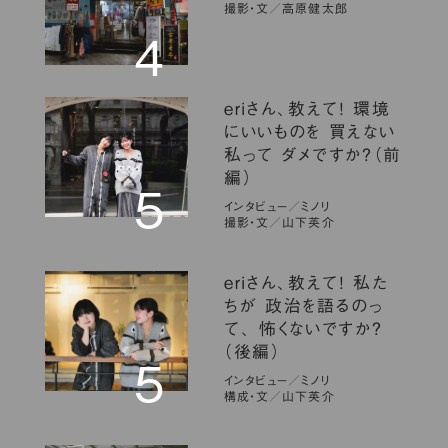
撮影・文／高原健太郎
４
eriさん、教えて！ 環境
にいいものを 買えない
私って ダメですか？（前
編）
5
インタビュー／ミノリ
撮影・文／山下英介
eriさん、教えて！ 私た
ちが 政治を語るのっ
て、 怖くないですか？
（後編）
5
インタビュー／ミノリ
構成・文／山下英介