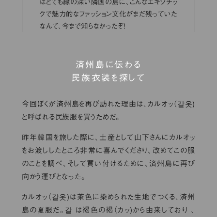
はとても縁の深い隣国の島に、こんなエキゾチッ
クで魅力的なファッション文化がまだ残っていた
なんて、今まで知らなかったぞ！
済州島に伝わる
民族衣装を探して
今回ぼくが済州島を再び訪れた理由は、カルオッ（갈옷)
と呼ばれる民族服を買うためだ。
昨年韓国を旅した際に、土産として山下さんにカルオッ
をお渡ししたところ非常に喜んでくださり、改めてこの服
のことを調べ、そして買い付けるために、済州島に再び
向かう運びとなった。
カルオッ（갈옷)は茶色に染められた生地でつくる、済州
島の夏服だ。갈 は褐色の褐（カッ)から由来しており 、