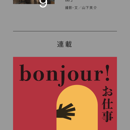
9
撮影・文／山下英介
連載