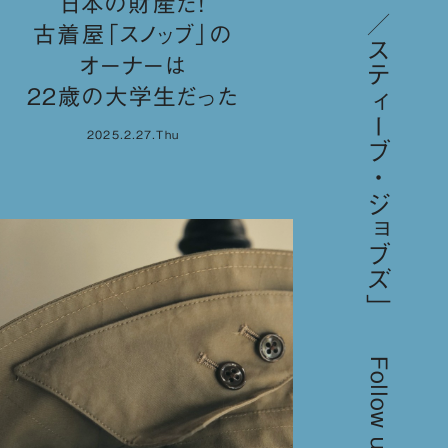
日本の財産だ！
古着屋「スノッブ」の
オーナーは
22歳の大学生だった
2025.2.27.Thu
Follow us