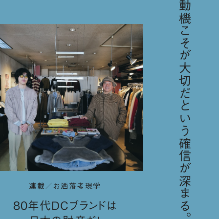
「歳をとればとるほど、動機こそが大切だという確信が深まる。／スティーブ・ジョブズ」
連載／お洒落考現学
80年代DCブランドは