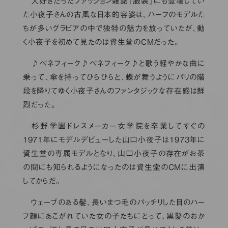
大好きだったファッション雑誌『服装』にも登場してい
た小夜子さんの古風な日本的容姿は、ハーフのモデルた
ちが多いグラビアの中で独特の魅力を放っていたが、動
く小夜子を初めて見たのは資生堂のCMだった。
♪ベネフィーク♪ベネフィーク♪と歌う軽やかな曲に
乗って、傘を持ってひらひらと、蝶が舞うようにパリの階
段を降りてゆく小夜子さんのファンタジックな存在感は鮮
烈だった。
杉野学園ドレスメーカー女学院を卒業してすぐの
1971年にモデルデビューした山口小夜子は1973年に
資生堂の専属モデルとなり、山口小夜子の存在がお茶
の間にも知られるようになったのは資生堂のCMに出演
してからだ。
ウェーブのある髪、長いまつ毛のパッチリした目のハー
フ顔にあこがれていた女の子たちにとって、黒髪のおか