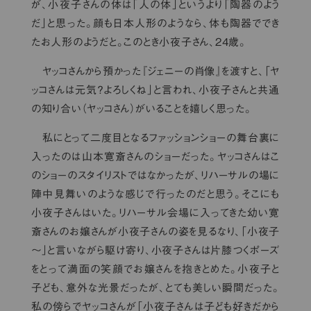
が、小夜子さんの体は「人の体」というより「陶器のよう
だ」と思った。顔も日本人形のようなら、体も陶器ででき
たお人形のようだと。このとき小夜子さん、24歳。
ヤッコさんから預かった『ジェニーの肖像』を渡すと、「ヤ
ッコさんは元気？よろしくね」と言われ、小夜子さんと共通
の知り合い（ヤッコさん）がいることを嬉しく思った。
私にとって二度目となるファッションショーの舞台裏に
入ったのは山本寛斎さんのショーだった。ヤッコさんはこ
のショーのスタイリストではなかったが、リハーサルの場に
陣中見舞いのような感じで行ったのだと思う。そこにも
小夜子さんはいた。リハーサル会場に入ってきた幼い寛
斎さんのお嬢さんが小夜子さんの姿を見るなり、「小夜子
～」と言いながら駆け寄り、小夜子さんは片膝つくポーズ
をとって満面の笑顔でお嬢さんを抱きとめた。小夜子と
子ども、意外な光景だったが、とても美しい瞬間だった。
私の傍らでヤッコさんが「小夜子さんは子ども好きだから