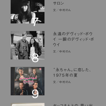
サロン
文／中村のん
７
永遠のデヴィッド・ボウ
イ 一瞬のデヴィッド・ボ
ウイ
文／中村のん
8
〝永ちゃん〟に恋した、
1975年の夏
文／中村のん
９
ヤッコさんとの 思い出