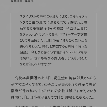
写真提供／染吾郎
スタイリストの中村のんさんによる、エキサイティ
ングで自由の息吹に満ちた〝70's原宿〟と、恩
師である高橋靖子さんの物語。今回は世界的
なファッションモデルであり、パフォーマーや女優
としても活躍した、山口小夜子さんとの思い出を
綴ってもらった。時代を象徴すると同時に時代を
超越し、今もなお多くの才能にインスパイアを与
え続ける、世にも稀なる表現者。その美しさをあ
なたは知っていますか？
高校卒業間近のある日、資生堂の美容部員さんたち
が学校にやってきて、女子だけが集められた教室で美容
指導が行われた。「あこがれの女性は誰ですか？」という
質問に、「山口小夜子さんです！」と、即答した私だった。