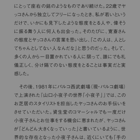
にとって座右の銘のようなものであり続けた。22歳でヤ
ッコさんから独立してフリーになったとき、私が若いという
だけで、いかにも見下したような態度をとる人や、偉そう
に振る舞う人に何人も出会った。そのたびに、寛斎さん
の態度とヤッコさんの言葉を思い出し、「この人は、人とし
てちゃんとしてない人なんだな」と思うのだった。そして、
多くの人から一目置かれている人に限って、誰にでも礼
儀正しく、分け隔てのない態度をとることは事実だと実
感した。
その後、1981年にパルコ西武劇場（現・パルコ劇場）
で上演された『山口小夜子の世界「小夜子」』では、この
お芝居のスタイリストを担当したヤッコさんのお手伝いを
させていただいた。資生堂のコマーシャルでも一度だけ
小夜子さんとお仕事をする機会に恵まれたが、ヤッコさん
が「どんどん大きくなっていった」と書いているように、世
界的な存在となった小夜子さんは、近くにいても「手の