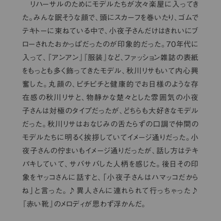
リハーサルのためにモデルたちが次々楽屋に入ってき
た。みんな眠そうな顔で、頭にスカーフを巻いたり、ゴムで
テキトーに束ねている中で、小夜子さんだけはきれいにブ
ローされたおかっぱだったのが印象的だった。70年代に
入って、『アンアン』『服装』など、ファッション雑誌の表紙
をもっとも多く飾ってきたモデル、秋川リサもいて内心興
奮した。丸顔の、ピチピチと健康的でお日様のような存
在感の秋川リサと、物静かな楚々とした雰囲気の小夜
子さんは対極のタイプだったが、どちらも大好きなモデル
だった。秋川リサはおなじみの舌たらずの口調で仲間の
モデルたちに明るく挨拶していてイメージ通りだった。小
夜子さんの佇まいもイメージ通りだったが、話し方はテキ
パキしていて、サバサバした人柄を感じた。後日その印
象をヤッコさんに話すと、「小夜子さんはハマッコだから
ね」と言った。♪異人さんに連れられて行っちゃった♪
『赤い靴』のメロディが思わず浮かんだ。