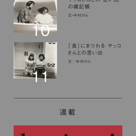
の雑記帳
文・中村のん
10
「食」にまつわる ヤッコ
さんとの思い出
文／中村のん
11
連載