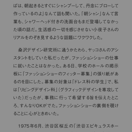
ぱは、朝起きるとすぐにシャンプーして、丹念にブローして
作っているのよ」なんて話も聞いた。「朝シャン」なんて言
葉も、シャワーヘッド付きの洗面台もまだ登場してなかっ
た頃の話だ。生活感の一切を感じさせない小夜子さんの
リアルをのぞき見するような話題にワクワクした。
桑沢デザイン研究所に通うかたわら、ヤッコさんのアシ
スタントをしていた私だったが、ファッションショーの仕事
に就いたことはなかった。ある日、学校のホールの掲示
板に「ファッションショーのフィッター募集」の張り紙があ
るのを目にした。募集の対象は「ドレス科の学生」で、私
は「リビングデザイン科」（グラフィックデザインを専攻して
いた）だったが、事務に行って希望する旨を伝えたとこ
ろ、すんなりOKがでた。ファッションショーの裏側を覗け
ることに心がときめいた。
1975年6月、渋谷区桜丘の「渋谷エピキュラスホー