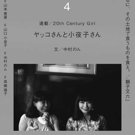
「要するに、その土地で食うものを食え。／獅子文六」
４
山本寛斎
連載／20th Century Girl
山口小夜子
ヤッコさんと小夜子さん
文／中村のん
中村のん
高橋靖子