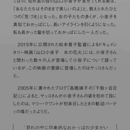
っぱの、切れ長の目の山口小夜子が見せてくれる美は、
「あなたたちはそのままで美しいのよ」と、教えられたひと
つの「気づき」となった。女の子たちの多くが、小夜子を
真似ておかっぱにし、長いアイラインを引くようになった。
私も長かった髪を切っておかっぱにした一人だった。
2015年に公開された松本貴子監督によるドキュメン
タリー映画『山口小夜子 氷の花火』には、小夜子さん
と関わった数々の人が登場して小夜子について語って
いるが、この映画の冒頭に登場したのはヤッコさんだっ
た。
2005年に書かれたブログ「高橋靖子の『千駄ヶ谷日
記』」によると、ヤッコさんが小夜子さんの姿を初めて目に
したのは、マリー・クワントが初来日したときの歓迎パーテ
ィの場だったようだ。
「群れの中に印象的なおかっぱの少女がい