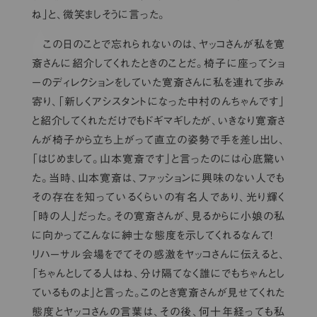
ね」と、微笑ましそうに言った。
この日のことで忘れられないのは、ヤッコさんが私を寛
斎さんに紹介してくれたときのことだ。椅子に座ってショ
ーのディレクションをしていた寛斎さんに私を連れて歩み
寄り、「新しくアシスタントになった中村のんちゃんです」
と紹介してくれただけでもドギマギしたが、いきなり寛斎さ
んが椅子から立ち上がって直立の姿勢で手を差し出し、
「はじめまして。山本寛斎です」と言ったのには心底驚い
た。当時、山本寛斎は、ファッションに興味のない人でも
その存在を知っているくらいの有名人であり、光り輝く
「時の人」だった。その寛斎さんが、見るからに小娘の私
に向かってこんなに紳士な態度を示してくれるなんて！
リハーサル会場をでてその感激をヤッコさんに伝えると、
「ちゃんとしてる人はね、分け隔てなく誰にでもちゃんとし
ているものよ」と言った。このとき寛斎さんが見せてくれた
態度とヤッコさんの言葉は、その後、何十年経っても私