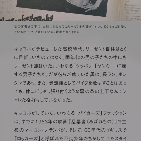
私の落書きの下に、当時つき合ってたリーゼントの彼が「オレはどうなんだ！！愛し
ているか・・・？」と書いている。青春だな～(笑)。
キャロルがデビューした高校時代、リーゼント自体はとく
に目新しいものではなく、同年代の男の子たちの中にも
リーゼント族はいた。いわゆる「ツッパリ」「ヤンキー」に属
する男子たちだ。だが彼らが着ていた黒は、長ラン、ボン
タンであり、また、暴走族としてバイクを飛ばすことはあっ
ても、体にピッタリ張り付くような黒の革の上下なんてシ
ャレた格好はしていなかった。
キャロルがしていた、いわゆる「バイカーズ」ファッション
は、すでに1953年の映画『乱暴者（あばれもの）』で主
役のマーロン・ブランドが、そして、60年代のイギリスで
「ロッカーズ」と呼ばれた不良少年たちがしていたスタイ