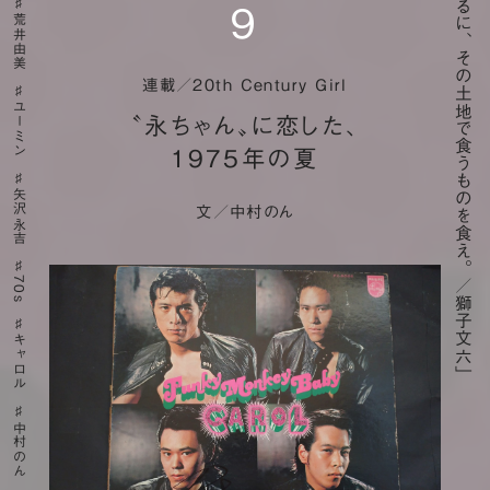
「要するに、その土地で食うものを食え。／獅子文六」
９
荒井由美
連載／20th Century Girl
ユーミン
〝永ちゃん〟に恋した、
1975年の夏
矢沢永吉
文／中村のん
70s
キャロル
中村のん