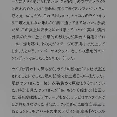
ージに大きく掲げられていた「CAROL」の文字がメラメラ
と燃え始めた。炎に包まれ、落ちてゆくアルファベットを呆
然と見つめながら、これでおしまい、キャロルのライブをも
う二度と見れない淋しさが胸に迫ってきて泣いた。余談
だが、この炎上は演出とばかり思っていたが、実は、演出
効果のために放った爆竹の残り火が舞台の発砲スチロ
ールに燃え移り、その火がステージの天井まで炎上して
しまったという、メンバーやスタッフにとっての想定外のア
クシデントであったことをのちに知った。
ライブが行われて間もなく、ライブの模様がテレビで放送
されることになった。私の記憶では土曜日の午後だった。
私はヤッコさんと一緒に衣装集めで原宿をうろついてい
た。時計を見たヤッコさんが「あ、もうすぐ始まる！」と言っ
た。番組録画もビデオテープもなく、テレビはオンタイムで
しか見られなかった時代だ。ヤッコさんは原宿交差点に
あるセントラルアパートの中のデザイン事務所「ペンシル