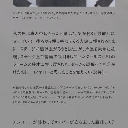
キャロルに夢中だった18歳の頃。この当時の女の子たちは、笑わない写真のほう
がクールだと思って、皆、そうしていた。
私の席は真ん中辺だったと思うが、気が付くと最前列に
立っていて、後ろから押し寄せてくる人波に押されるまま
に、ステージに駆け上がろうとした。が、片足を乗せた途
端、ステージ上で警備の役目をしていたクールス（※）の
ジェームス藤木に押し戻された。せっかく頑張って片足か
けたのに、コノヤローと思ったことを覚えている(笑)。
※舘ひろしや岩城滉一を輩出した、バイクチームでありロックンロールバンド。「キ
ャロル」の解散コンサートでは親衛隊を務めた。ジェームス藤木はギタリスト。この
日から50年近く経ってからジェームスと会う機会があったのでそのことを話すと、
「あのときはごめんね」と謝ってくれた(笑)。
アンコールが終わってメンバーが立ち去った直後、ステ