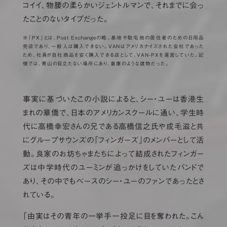
コイイ、物腰の柔らかいジェントルマンで、それまでに会っ
たことのないタイプだった。
※「PX」とは、Post Exchangeの略。基地や駐屯地の居住者のための日用品
売店であり、一般人は購入できない。VANはアメリカナイズされた会社であった
ため、社員が自社商品を安く購入できる店として、VAN-PXを運営していた。記
憶では、青山の目立たない場所にあり、倉庫のような建物だった。
事実に基づいたこの小説によると、シー・ユーは香港生
まれの華僑で、日本のアメリカンスクールに通い、学生時
代に高橋幸宏さんの兄である高橋信之氏や成毛滋と共
にグループサウンズの「フィンガーズ」のメンバーとして活
動。良家のお坊ちゃまたちによって結成されたフィンガー
ズは中学時代のユーミンが追っかけをしていたバンドで
あり、その中でもベースのシー・ユーのファンであったとさ
れている。
「由実はその青年の一挙手一投足に目を奪われた。こん