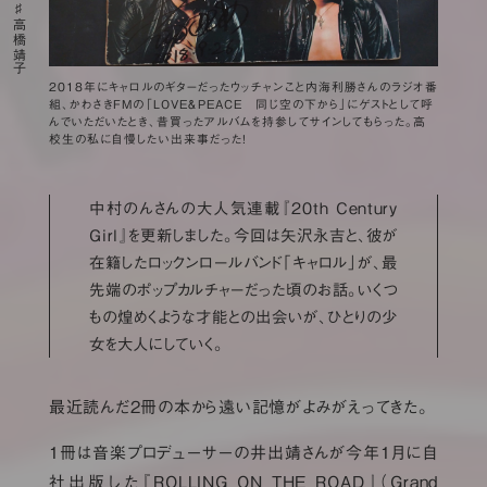
高橋靖子
2018年にキャロルのギターだったウッチャンこと内海利勝さんのラジオ番
組、かわさきFMの「LOVE＆PEACE 同じ空の下から」にゲストとして呼
んでいただいたとき、昔買ったアルバムを持参してサインしてもらった。高
校生の私に自慢したい出来事だった！
中村のんさんの大人気連載『20th Century
Girl』を更新しました。今回は矢沢永吉と、彼が
在籍したロックンロールバンド「キャロル」が、最
先端のポップカルチャーだった頃のお話。いくつ
もの煌めくような才能との出会いが、ひとりの少
女を大人にしていく。
最近読んだ2冊の本から遠い記憶がよみがえってきた。
1冊は音楽プロデューサーの井出靖さんが今年1月に自
社出版した『ROLLING ON THE ROAD』（Grand