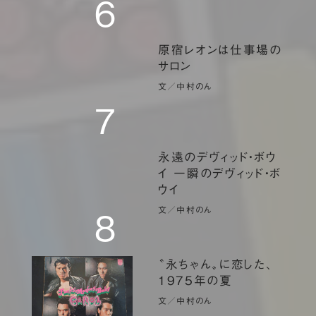
6
原宿レオンは仕事場の
サロン
文／中村のん
７
永遠のデヴィッド・ボウ
イ 一瞬のデヴィッド・ボ
ウイ
文／中村のん
8
〝永ちゃん〟に恋した、
1975年の夏
文／中村のん