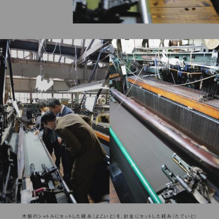
木製のシャトルにセットした緯糸（よこいと）を、針金にセットした経糸（たていと）