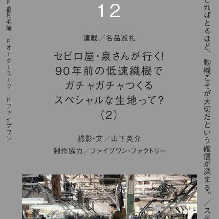
「歳をとればとるほど、動機こそが大切だという確信が深まる。／スティーブ・ジョブズ」
12
葛利毛織
連載／名品巡礼
オーダースーツ
セビロ屋・泉さんが行く！
90年前の低速織機で
ガチャガチャつくる
スペシャルな生地って？
ファイブワン
（２）
撮影・文／山下英介
制作協力／ファイブワン・ファクトリー