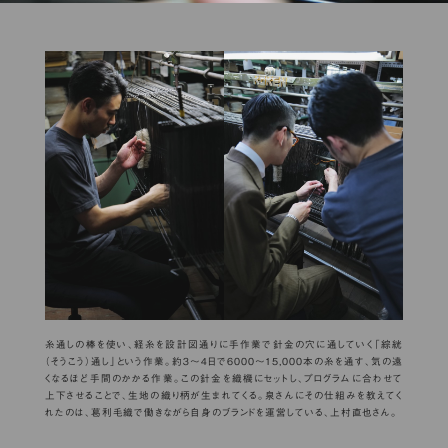
糸通しの棒を使い、経糸を設計図通りに手作業で針金の穴に通していく「綜絖
（そうこう）通し」という作業。約３〜４日で6000〜15,000本の糸を通す、気の遠
くなるほど手間のかかる作業。この針金を織機にセットし、プログラムに合わせて
上下させることで、生地の織り柄が生まれてくる。泉さんにその仕組みを教えてく
れたのは、葛利毛織で働きながら自身のブランドを運営している、上村直也さん。