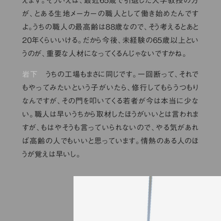
えます。そういえば、最近65歳で引退した大学教授の方
が、とある生地メーカーの職人として働き始めたんです
よ。うちの職人の最高齢は88歳なので、そう考えるとあと
20年くらいいける。だから今後、未経験の65歳以上とい
うのが、重要な人材になってくるんじゃないですかね。
岩下
うちの工場もまさに同じです。一回断って、それで
もやってみたいという子がいたら、修行してもらうつもり
なんですが、その門を叩いてくる若者が今は本当に少な
い。職人は早いうちから取材したほうがいいとは言われま
すが、もはやそうも言っていられないので、やる気があれ
ば高齢の人でもいいと思っています。情熱のある人のほ
うが覚えは早いし。