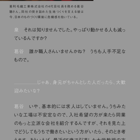
葛利毛織工業株式会社の4代目社長を務める葛谷
聰さん。同社の突き詰めた生地つくりを支える彼は
今、日本のものづくり環境に危機感を抱いている。
泉
それは知りませんでした。やっぱり動かせる人も減っ
ているんですか？
葛谷
誰か職人さんいませんかね？ うちも人手不足な
もので。
じゃあ、身元がちゃんとした人だったら、大歓
迎みたいな？
葛谷
いや、基本的には求人はしていません。うちみた
いな工場は不安定なので、入社希望の方が来たら同業
のもっと立派な会社を紹介するんですが、それを見た上
でどうしてもうちで働きたいという方がいたら、そのとき考