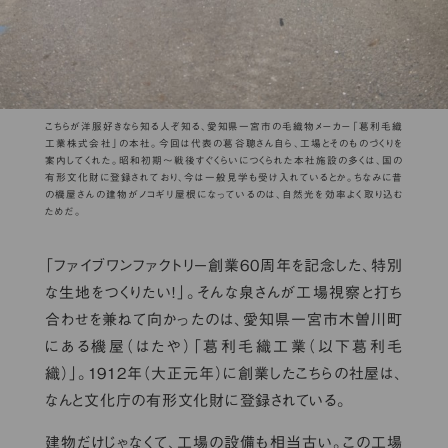
こちらが洋服好きなら知る人ぞ知る、愛知県一宮市の毛織物メーカー「葛利毛織
工業株式会社」の本社。今回は代表の葛谷聰さん自ら、工場とそのものづくりを
案内してくれた。昭和初期〜戦後すぐくらいにつくられた本社施設の多くは、国の
有形文化財に登録されており、今は一般見学も受け入れているとか。ちなみに昔
の機屋さんの建物がノコギリ屋根になっているのは、自然光を効率よく取り込む
ためだ。
「ファイブワンファクトリー創業60周年を記念した、特別
な生地をつくりたい！」。そんな泉さんが工場視察と打ち
合わせを兼ねて向かったのは、愛知県一宮市木曽川町
にある機屋（はたや）「葛利毛織工業（以下葛利毛
織）」。1912年（大正元年）に創業したこちらの社屋は、
なんと文化庁の有形文化財に登録されている。
建物だけじゃなくて、工場の設備も相当古い。この工場