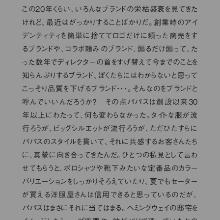
この20年くらい、いろんなブランドの栄枯盛衰を見てきた
けれど、最近はがっかりすることばかりだ。創業時のアイ
デンティティを簡単に捨ててロゴだけに頼った商売をす
るブランドや、コラボ頼みのブランド、煽るだけ煽って、た
った数年でディレクターの首をすげ替えて今までのことを
知らんぷりするブランド、ぼくたちにはわからないと思って
こっそり品質を下げるブランド・・・。そんなのをブランドと
呼んでいいんだろうか？ その点パパスは創設以来30
年以上にわたって、何も変わらなかった。タイトな服が流
行ろうが、ビッグシルエットが流行ろうが、ただひたすらに
パパスのスタイルを貫いて、それに共感するお客さんたち
に、真摯に向き合ってきたんだ。ひとつの私見として言わ
せてもらうと、ポロシャツや靴下みたいな定番品のカラー
バリエーションをしっかりそろえていたり、夏でもセーター
が買える洋服屋さんは信用できると思っているのだが、
パパスはまさにそれに当てはまる。ヘミングウェイの邸宅を