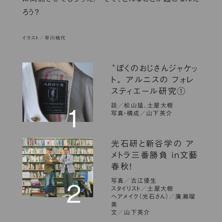
ろう？
イラスト／早川桃代
〝ぼくのおじさんジャケッ
ト〟 アルニスの フォレ
スティエール研究①
談／松山猛、土屋大樹
1
写真・構成／山下英介
光石研と新谷学の ア
メトラ三番勝負 in文藝
春秋！
写真／古江優生
2
スタイリスト／土屋大樹
ヘアメイク（光石さん）／廣瀬瑠
美
文／山下英介