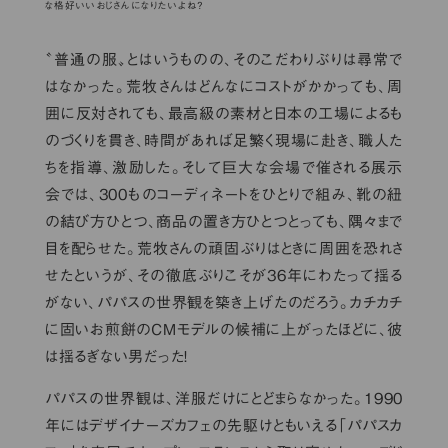
な格好いいおじさんになりたいよね？
〝普通の服〟とはいうものの、そのこだわりぶりは尋常で
はなかった。荒牧さんはどんなにコストがかかっても、周
囲に反対されても、最高級の素材と日本の工場によるも
のづくりを貫き、時間があれば足繁く現場に赴き、職人た
ちを指導、激励した。そして巨大な会場で催される展示
会では、300ものコーディネートをひとりで組み、靴の紐
の結び方ひとつ、商品の置き方ひとつとっても、隅々まで
目を配らせた。荒牧さんの頑固ぶりはときに周囲を恐れさ
せたというが、その徹底ぶりこそが36年にわたって揺る
がない、パパスの世界観を築き上げたのだろう。カチカチ
に固いお煎餅のCMモデルの候補に上がったほどに、彼
は揺るぎない男だった！
パパスの世界観は、洋服だけにとどまらなかった。1990
年にはデザイナーズカフェの先駆けともいえる「パパスカ