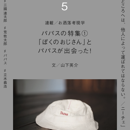
「高いところへは、他人によって運ばれてはならない。／ニーチェ」
5
三國連太郎
連載／お洒落考現学
パパスの特集①
荒牧太郎
「ぼくのおじさん」と
パパスが出会った！
パパス
文／山下英介
立木義浩