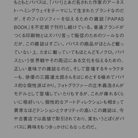
もともとパパスは、「パパ」とあだ名された作家のアーネス
ト・ヘミングウェイをテーマにして生まれたブランドなのだ
が、そのフィロソフィーを伝えるための雑誌『PAPAS
BOOK』を不定期で刊行し続けている。普通ブランドが
つくる印刷物とはズバリ言って販促のためのツールなの
だが、この雑誌はすごい。パパスの商品がほとんど載っ
ていない上、たまに載っていてもほとんどモノクロ。パパ
スという世界観やその周辺にある文化を伝えるための、
正しい意味での雑誌なのだ。そして登場するキャラクタ
ーも、俳優の三國連太郎さんをはじめとする極めてパパ
ス的な個性派ばかり。フォトグラファーの立木義浩さんが
モデルとして登場していたりもするが、これが痺れるくら
いに格好いい。個性的なアートディレクションも相まって
異常なほどテンションとクオリティの高いこの雑誌は、今
や古書店では高値で取引されており、実をいうとぼくがパ
パスに興味をもつきっかけにもなったのだ。