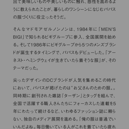
出て美味しいものや美しいものに触れ、感性を高めるよ
うに教えられたことが、暮らしのワンシーンになじむパパス
の服づくりに役立ったそうだ。
そんなマドモアゼルノンノンは、1984年に「MEN’S
BIGI」で知られるビギグループに参入、全国展開を始め
る。そして1986年にビギグループから５つのメンズブラン
ドが誕生するタイミングで、パパスもデビューした。「アー
ネスト・ヘミングウェイが生きていたら着そうな服」が、その
テーマだった。
尖ったデザインのDCブランドが人気を集めるこの時代
において、パパスが掲げたのは〝お父さんのための服〟。
同時期に創刊された雑誌『ターザン』とタッグを組んで、
全国で活躍する職人さんたちにフォーカスした連載を5
年にわたって続けるなど、いわゆるファッション誌に頼ら
ない、独自のメディア展開を進める。「俺の服は普通でい
いんだよね。毎日働いている人がこれを着ていたら疲れ