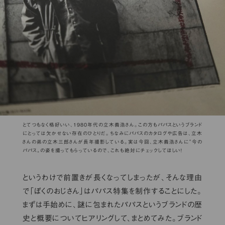
とてつもなく格好いい、1980年代の立木義浩さん。この方もパパスというブランド
にとっては欠かせない存在のひとりだ。ちなみにパパスのカタログや広告は、立木
さんの弟の立木三郎さんが長年撮影している。実は今回、立木義浩さんに〝今の
パパス〟の姿を撮ってもらっているので、これも絶対にチェックしてほしい！
というわけで前置きが長くなってしまったが、そんな理由
で「ぼくのおじさん」はパパス特集を制作することにした。
まずは手始めに、謎に包まれたパパスというブランドの歴
史と概要についてヒアリングして、まとめてみた。ブランド