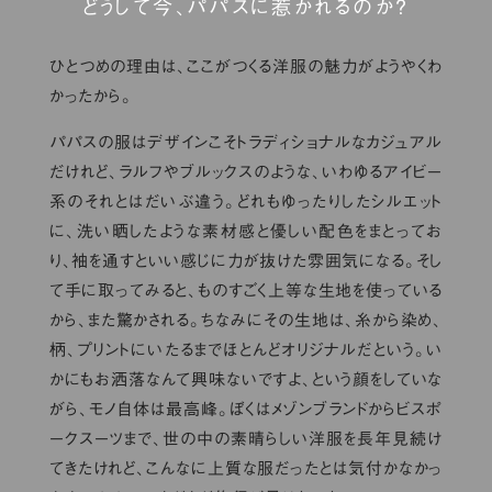
どうして今、パパスに惹かれるのか？
ひとつめの理由は、ここがつくる洋服の魅力がようやくわ
かったから。
パパスの服はデザインこそトラディショナルなカジュアル
だけれど、ラルフやブルックスのような、いわゆるアイビー
系のそれとはだいぶ違う。どれもゆったりしたシルエット
に、洗い晒したような素材感と優しい配色をまとってお
り、袖を通すといい感じに力が抜けた雰囲気になる。そし
て手に取ってみると、ものすごく上等な生地を使っている
から、また驚かされる。ちなみにその生地は、糸から染め、
柄、プリントにいたるまでほとんどオリジナルだという。い
かにもお洒落なんて興味ないですよ、という顔をしていな
がら、モノ自体は最高峰。ぼくはメゾンブランドからビスポ
ークスーツまで、世の中の素晴らしい洋服を長年見続け
てきたけれど、こんなに上質な服だったとは気付かなかっ