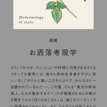
連載
お洒落考現学
どういうわけか、ファッションや料理に代表されるクリエ
イティブな業界には、昔から熊本出身者がやけに多
い。そしてやたらと強いこだわりぶりで、みんなから一
目置かれているんだ・・・。この夏、そんな〝東京の熊本
県人〟たちが集合するイベントが開催されるとの報せ
を聞きつけた「ぼくのおじさん」は、彼らのミーティング
に同席させてもらった！ さて、どんなことが起こるんだ