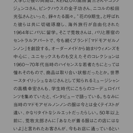
入学した彼の同期は、KENZOの高田賢三さんやコシノ
ジュンコさん、ピンクハウスの金子功さん、ニコルの松田
光弘さんといった、錚々たる面々。〝花の９期生〟と呼ばれ
た彼らは共に切磋琢磨し、海外旅行が自由化された
1964年にパリに留学。そこで荒牧さんは、パリと原宿の
セントラルアパートで、今も続くブランド「マドモアゼルノ
ンノン」を創設する。オーダーメイドから始まりウィメンズを
中心に、ユニセックスものも交えたそのコレクションは
1960〜70年代当時のハイセンスな若者たちにとっては
憧れそのもので、商品は取り合い状態だったとか。世界
一スタイリッシュなおじさんとして知られるミュージシャン
の高橋幸宏さんも、学生時代にこちらのコーデュロイパ
ンツを集めていたと、インタビューで語っている。ちなみに
当時のマドモアゼルノンノンの服は今とは全くテイストが
違い、かなりタイトなシルエットだったらしい。50年以上
前に、荒牧太郎さんに「あなたが着る服はこの店にはな
いよ」と言われたお客さんが、今もお店に通っているとい