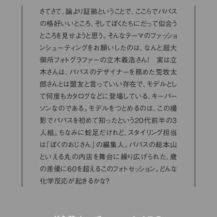
さてさて、論より証拠ということで、ここらでパパス
の格好いいところ、そしてぼくたちにだって似合う
ところを見せようと思う。そんなテーマのファッショ
ンシューティングをお願いしたのは、なんと超大
御所フォトグラファーの立木義浩さん！ 実は立
木さんは、パパスのデザイナーを務めた荒牧太
郎さんとは盟友と言っていい存在で、モデルとし
て何度もカタログなどに登場している、キーパー
ソンなのである。モデルをつとめるのは、この撮
影でパパスを初めて知ったという20代前半の３
人組。ちなみに蛇足だけれど、スタイリング担当
は「ぼくのおじさん」の編集人。パパスの総本山
といえる丸の内店を舞台に繰り広げられた、歳
の差優に60を超えるこのフォトセッション。どんな
化学反応が起きるかな？