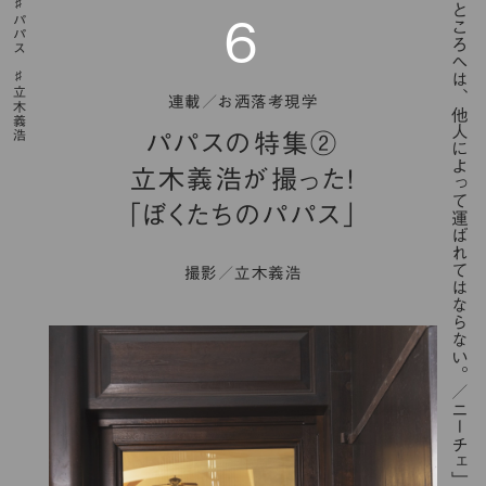
「高いところへは、他人によって運ばれてはならない。／ニーチェ」
パパス
6
立木義浩
連載／お洒落考現学
パパスの特集②
立木義浩が撮った！
「ぼくたちのパパス」
撮影／立木義浩