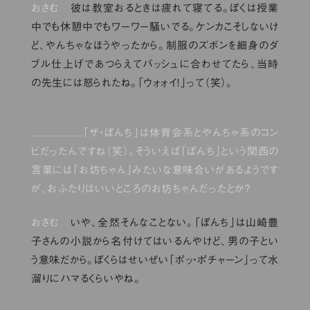
おさむ
彼は教室おるときは疲れて寝てる。ぼくは授業
中でも休憩中でもワーワー騒いでる。ケンカこそしないけ
ど、やんちゃなほうやったから。制服のズボンを細身のダ
ブル仕上げであつらえてバッシュに合わせてたら、当時
の先生には怒られたね。「ウォォイ！」って（笑）。
「ザ・ぼんち」は体育会系とやんちゃ系のコン
ビだったんですね（笑）。そういえば「ぼんち」という関西の
言葉には「お坊ちゃん」みたいな意味合いがあるようです
が、おふたりはいいところのお坊ちゃんだったとか？
おさむ
いや、全然そんなことない。「ぼんち」は山崎豊
子さんの小説から名付けてはいるんやけど、男の子とい
う意味だから。ぼくらはせいぜい「ポッ・ポチャーン」って水
溜りにハマるくらいやね。