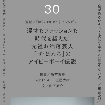
「人間、金があるからって決して幸せとは言えないよ。／車寅次郎」
近田春夫
30
連載／『ぼくのおじさん』 インタビュー
まさと
漫才もファッションも
時代を越えた！
おさむちゃん
元祖お洒落芸人
「ザ・ぼんち」の
アイビーボーイ伝説
ザ・ぼんち
撮影／高木陽春
スタイリスト／土屋大樹
漫才
文／山下英介
芸人