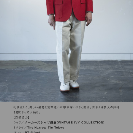
礼儀正しく、美しい姿勢と言葉遣いが印象深いまさと師匠。古きよき芸人の矜持
を感じさせる人柄だ。
【衣装協力】
メーカーズシャツ鎌倉(VINTAGE IVY COLLECTION)
シャツ／
The Narrow Tie Tokyo
ネクタイ／
PT.Alfred
パンツ／