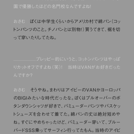
園で優勝したほどの名門校なんですよね！
おさむ
ぼくは中学生くらいからアメリカ村で綿パン（コッ
トンパンツのこと。チノパンとは別物！）買うてきて、裾を切
って穿いたりしてたね。
プレッピー的にいうと、コットンパンツはやっぱ
りカットオフですよね（笑）！ 当時はVANがお好きだった
んですか？
おさむ
そうやね。まわりはアイビーのVANかヨーロッパ
のBIGIみたいな時代だったな。ぼくはプルオーバーのボ
タンダウンシャツが好きで、バミューダーパンツやバスケッ
トシューズを合わせて着てた。綿パンの丈は絶対短めや
ね。すぐにやめちゃったけど、バミューダー穿いて、ブルー
バードSSS乗ってサーフィン行ってたもん。当時のアイビ