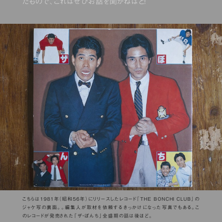
たもので、これはぜひお話を聞かねばと！
こちらは1981年（昭和56年）にリリースしたレコード『THE BONCHI CLUB』の
ジャケ写の裏面。。編集人が取材を依頼するきっかけになった写真でもある。こ
のレコードが発売された「ザ・ぼんち」全盛期の話は後ほど。