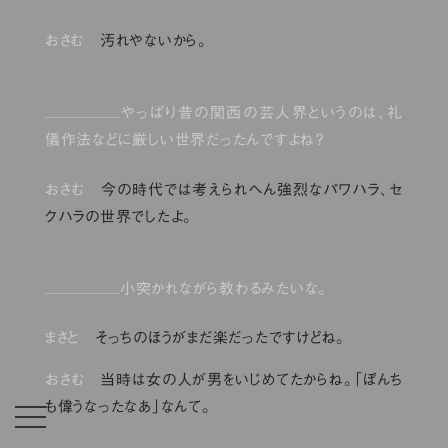
おさむ
汚れやないから。
やっぱり昔の関西の芸人界というのは、礼
儀作法などに厳しい世界だったんですよね？
おさむ
今の時代では考えられへん強烈なパワハラ、セ
クハラの世界でしたよ。
小突かれながら教わるみたいな。
まさと
そっちのほうがまだ楽だったですけどね。
おさむ
当時は女の人が男をいじめてたからね。「ぼんち
も偉うなったなあ」なんて。