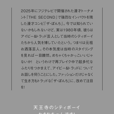
2025年にフジテレビで開催された漫才トーナメ
ント『THE SECOND』で強烈なインパクトを残
した漫才コンビ「ザ・ぼんち」。今では知られてい
ないかもしれないけど、実は1980年頃、彼らは
アイビー＆トラッド芸人として当時のシティボーイ
たちから人気を博していたという。つまりは元祖
お洒落芸人。その本気度は当時のスタイリング
を見れば一目瞭然。めちゃくちゃかっこいいじゃ
ないか！ というわけで再ブレイク中で超多忙な
ふたりをつかまえて、アイビー＆トラッドについて
お話しを伺うことにした。ファッションだけじゃなく
て生き方もトラッドな「ザ・ぼんち」に、改めて注目
を！
天王寺のシティボーイ