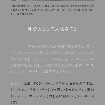
今は典型的なアイビースタイルではないけれど、私服姿のおさむ師匠もめちゃくち
ゃお洒落。取材当日に着用していたシアサッカーのジャケットからは、色褪せぬア
イビー魂が窺えるのだ。
舞台人として大切なこと
アイビーのDNAが邪魔するんですね（笑）。
でもファッションも漫才のスタイルも含めて、なんとなく
「ザ・ぼんち」ってジェリー・ルイスとディーン・マーティンの
「底抜けコンビ」に近いものを感じさせますよね!? アメリ
カンエンターテイナーの雰囲気というか。
おさむ
ああ、ぼくジェリー・ルイスが大好きなんですよ。
『アメリカン・グラフィティ』の世界に憧れるんです。男前
がディーン・マーティンでおもろい顔がジェリー・ルイス
（笑）。