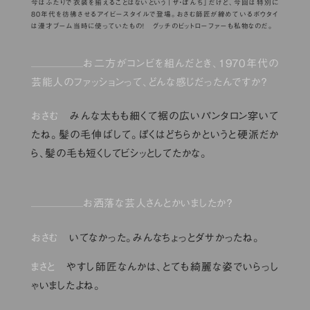
今はふたりで衣装を揃えることはないという「ザ・ぼんち」だけど、今回は特別に
80年代を彷彿させるアイビースタイルで登場。おさむ師匠が締めているボウタイ
は漫才ブーム当時に使っていたもの！ グッチのビットローファーも私物なのだ。
お二方がコンビを組んだとき、1970年代の
芸能人のファッションって、どんな感じだったんですか？
おさむ
みんな太もも細くて裾の広いパンタロン穿いて
たね。髪の毛伸ばして。ぼくはどちらかというと硬派だか
ら、髪の毛も短くしてビシッとしてたかな。
お洒落な芸人さんとかいましたか？
おさむ
いてなかった。みんなちょっとダサかったね。
まさと
やすし師匠なんかは、とても綺麗な姿でいらっし
ゃいましたよね。