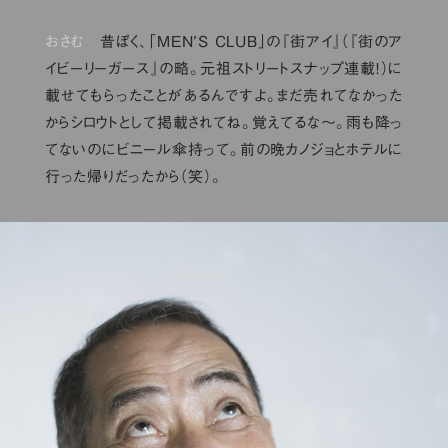
おさむ
昔ぼく、「MEN’S CLUB」の『街アイ』（『街のア
イビーリーガース』の略。元祖ストリートスナップ連載！）に
載せてもらったことがあるんですよ。まだ売れてなかった
からシロウトとして掲載されてね。覚えてるな〜。雨も降っ
てないのにビニール傘持って。前の晩カノジョとホテルに
行った帰りだったから（笑）。