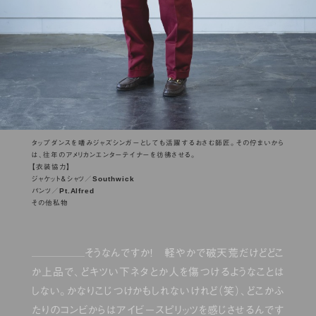
タップダンスを嗜みジャズシンガーとしても活躍するおさむ師匠。その佇まいから
は、往年のアメリカンエンターテイナーを彷彿させる。
【衣装協力】
Southwick
ジャケット＆シャツ／
Pt.Alfred
パンツ／
その他私物
そうなんですか！ 軽やかで破天荒だけどどこ
か上品で、どキツい下ネタとか人を傷つけるようなことは
しない。かなりこじつけかもしれないけれど（笑）、どこかふ
たりのコンビからはアイビースピリッツを感じさせるんです