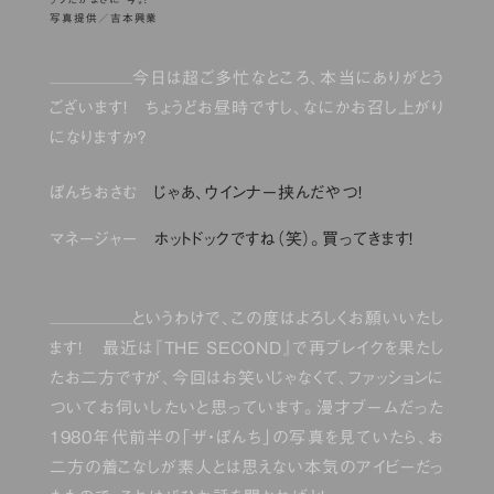
写真提供／吉本興業
今日は超ご多忙なところ、本当にありがとう
ございます！ ちょうどお昼時ですし、なにかお召し上がり
になりますか？
ぼんちおさむ
じゃあ、ウインナー挟んだやつ！
マネージャー
ホットドックですね（笑）。買ってきます！
というわけで、この度はよろしくお願いいたし
ます！ 最近は『THE SECOND』で再ブレイクを果たし
たお二方ですが、今回はお笑いじゃなくて、ファッションに
ついてお伺いしたいと思っています。漫才ブームだった
1980年代前半の「ザ・ぼんち」の写真を見ていたら、お
二方の着こなしが素人とは思えない本気のアイビーだっ