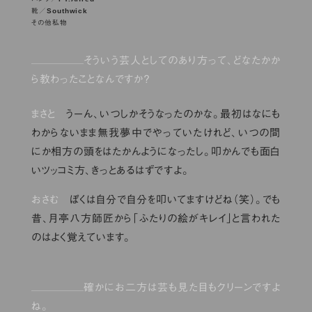
Southwick
靴／
その他私物
そういう芸人としてのあり方って、どなたかか
ら教わったことなんですか？
まさと
うーん、いつしかそうなったのかな。最初はなにも
わからないまま無我夢中でやっていたけれど、いつの間
にか相方の頭をはたかんようになったし。叩かんでも面白
いツッコミ方、きっとあるはずですよ。
おさむ
ぼくは自分で自分を叩いてますけどね（笑）。でも
昔、月亭八方師匠から「ふたりの絵がキレイ」と言われた
のはよく覚えています。
確かにお二方は芸も見た目もクリーンですよ
ね。