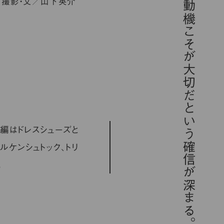
「歳をとればとるほど、動機こそが大切だという確信が深まる。／スティーブ・ジョブズ」
撮影・文／山下英介
編はドレスシューズと
ルケンシュトック、トリ
。