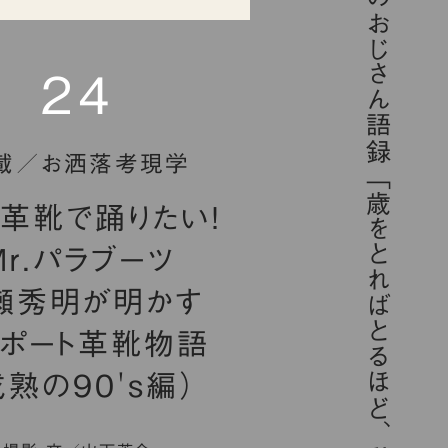
今日のおじさん語録
24
載／お洒落考現学
革靴で踊りたい！
Mr.パラブーツ
瀬秀明が明かす
ンポート革靴物語
成熟の90's編）