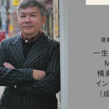
連
一生
横
イ
（