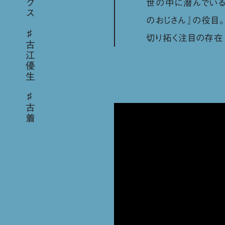
世の中に潜んでいる
のおじさん』の役目
切り拓く注目の存在「
古江優生
古着