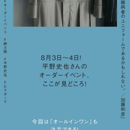
「黒は臆病者のユニフォームであるかもしれない。／加藤和彦」
オーダーイベント
紳士服
８月３日〜４日！
平野史也
平野史也さんの
オーダーイベント、
ここが見どころ！
ビスポーク
今回は「オールインワン」も
注文できる！