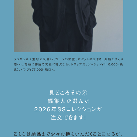
ラフなシルク生地の風合い、ゴージの位置、ポケットの大きさ、身幅のゆとり
感・・・。究極に普通で究極に贅沢なセットアップだ。ジャケット¥110,000（税
込）、パンツ¥77,000（税込）。
見どころその③
編集人が選んだ
2026年SSコレクションが
注文できます！
こちらは納品まで少々お待ちいただくことになるが、