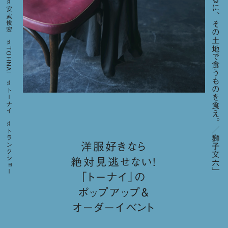
「要するに、その土地で食うものを食え。／獅子文六」
安武俊宏
TOHNAI
トーナイ
トランクショー
洋服好きなら
絶対見逃せない！
「トーナイ」の
ポップアップ＆
オーダーイベント